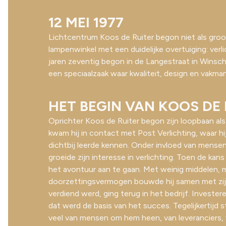
12 MEI 1977
Lichtcentrum Koos de Ruiter begon niet als groot 
lampenwinkel met een duidelijke overtuiging: verl
jaren zeventig begon in de Langestraat in Winsch
een speciaalzaak waar kwaliteit, design en vakma
HET BEGIN VAN KOOS DE 
Oprichter Koos de Ruiter begon zijn loopbaan als
kwam hij in contact met Post Verlichting, waar hi
dichtbij leerde kennen. Onder invloed van mense
groeide zijn interesse in verlichting. Toen de kan
het avontuur aan te gaan. Met weinig middelen, m
doorzettingsvermogen bouwde hij samen met zijn
verdiend werd, ging terug in het bedrijf. Invester
dat werd de basis van het succes. Tegelijkertijd st
veel van mensen om hem heen, van leveranciers, 