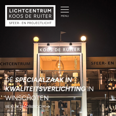
DÉ
SPECIAALZAAK IN
KWALITEITSVERLICHTING
IN
WINSCHOTEN
BEKIJK SHOWROOM