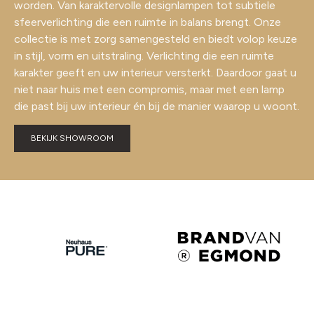
worden. Van karaktervolle designlampen tot subtiele
sfeerverlichting die een ruimte in balans brengt. Onze
collectie is met zorg samengesteld en biedt volop keuze
in stijl, vorm en uitstraling. Verlichting die een ruimte
karakter geeft en uw interieur versterkt. Daardoor gaat u
niet naar huis met een compromis, maar met een lamp
die past bij uw interieur én bij de manier waarop u woont.
BEKIJK SHOWROOM