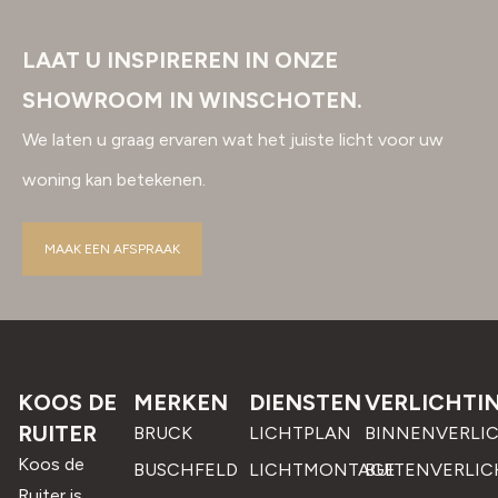
LAAT U INSPIREREN IN ONZE
SHOWROOM IN WINSCHOTEN.
We laten u graag ervaren wat het juiste licht voor uw
woning kan betekenen.
MAAK EEN AFSPRAAK
KOOS DE
MERKEN
DIENSTEN
VERLICHTI
RUITER
BRUCK
LICHTPLAN
BINNENVERLI
Koos de
BUSCHFELD
LICHTMONTAGE
BUITENVERLIC
Ruiter is