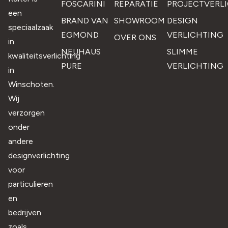
FOSCARINI
REPARATIE
PROJECTVERL
een
BRAND VAN
SHOWROOM
DESIGN
speciaalzaak
EGMOND
VERLICHTING
OVER ONS
in
NEUHAUS
SLIMME
kwaliteitsverlichting
PURE
VERLICHTING
in
Winschoten.
Wij
verzorgen
onder
andere
designverlichting
voor
particulieren
en
bedrijven
zoals