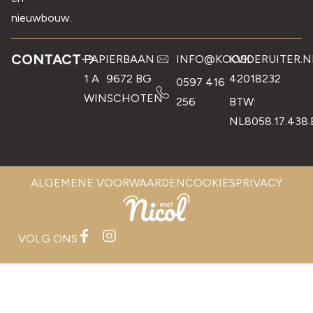
nieuwbouw.
CONTACT
PAPIERBAAN
INFO@KOOSDERUITER.N
KVK:
1 A 9672 BG
42018232
0597 416
WINSCHOTEN
256
BTW:
NL8058.17.438.
ALGEMENE VOORWAARDEN
COOKIES
PRIVACY
VOLG ONS